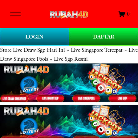
O
0
p
e
n
LOGIN
DAFTAR
M
e
Store
Live Draw Sgp Hari Ini ~ Live Singapore Tercepat ~ Live
n
Draw Singapore Pools ~ Live Sgp Resmi
u