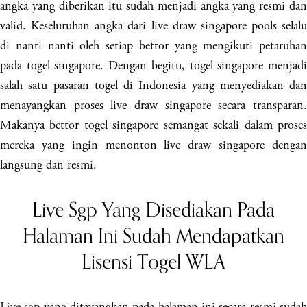
angka yang diberikan itu sudah menjadi angka yang resmi dan
valid. Keseluruhan angka dari live draw singapore pools selalu
di nanti nanti oleh setiap bettor yang mengikuti petaruhan
pada togel singapore. Dengan begitu, togel singapore menjadi
salah satu pasaran togel di Indonesia yang menyediakan dan
menayangkan proses live draw singapore secara transparan.
Makanya bettor togel singapore semangat sekali dalam proses
mereka yang ingin menonton live draw singapore dengan
langsung dan resmi.
Live Sgp Yang Disediakan Pada
Halaman Ini Sudah Mendapatkan
Lisensi Togel WLA
Live sgp
yang ditayangkan pada halaman ini secara resmi suda