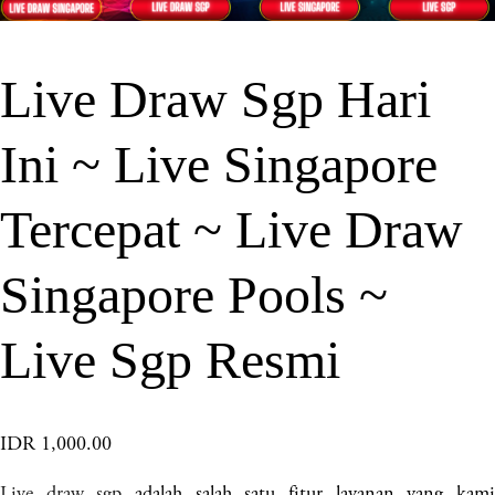
Live Draw Sgp Hari
Ini ~ Live Singapore
Tercepat ~ Live Draw
Singapore Pools ~
Live Sgp Resmi
IDR 1,000.00
Live draw sgp
adalah salah satu fitur layanan yang kam