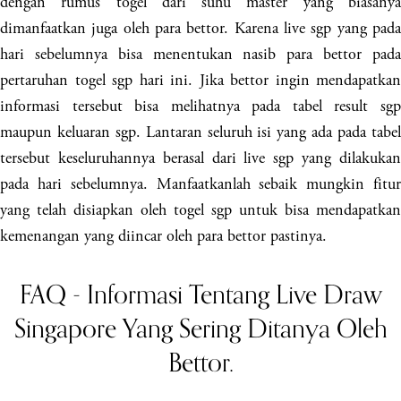
dengan rumus togel dari suhu master yang biasanya
dimanfaatkan juga oleh para bettor. Karena live sgp yang pada
hari sebelumnya bisa menentukan nasib para bettor pada
pertaruhan togel sgp hari ini. Jika bettor ingin mendapatkan
informasi tersebut bisa melihatnya pada tabel result sgp
maupun keluaran sgp. Lantaran seluruh isi yang ada pada tabel
tersebut keseluruhannya berasal dari live sgp yang dilakukan
pada hari sebelumnya. Manfaatkanlah sebaik mungkin fitur
yang telah disiapkan oleh togel sgp untuk bisa mendapatkan
kemenangan yang diincar oleh para bettor pastinya.
FAQ - Informasi Tentang Live Draw
Singapore Yang Sering Ditanya Oleh
Bettor.