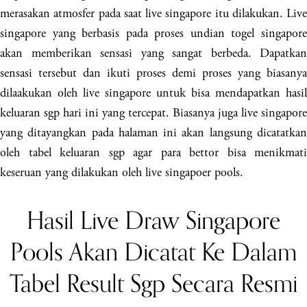
merasakan atmosfer pada saat live singapore itu dilakukan. Live
singapore yang berbasis pada proses undian togel singapore
akan memberikan sensasi yang sangat berbeda. Dapatkan
sensasi tersebut dan ikuti proses demi proses yang biasanya
dilaakukan oleh live singapore untuk bisa mendapatkan hasil
keluaran sgp hari ini yang tercepat. Biasanya juga live singapore
yang ditayangkan pada halaman ini akan langsung dicatatkan
oleh tabel keluaran sgp agar para bettor bisa menikmati
keseruan yang dilakukan oleh live singapoer pools.
Hasil Live Draw Singapore
Pools Akan Dicatat Ke Dalam
Tabel Result Sgp Secara Resmi